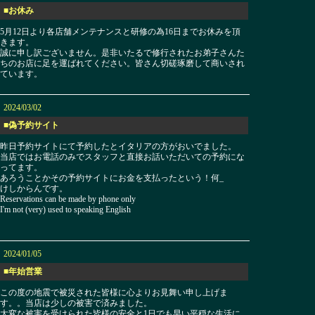
■お休み
5月12日より各店舗メンテナンスと研修の為16日までお休みを頂
きます。
誠に申し訳ございません。是非いたるで修行されたお弟子さんた
ちのお店に足を運ばれてください。皆さん切磋琢磨して商いされ
ています。
2024/03/02
■偽予約サイト
昨日予約サイトにて予約したとイタリアの方がおいでました。
当店ではお電話のみでスタッフと直接お話いただいての予約にな
ってます。
あろうことかその予約サイトにお金を支払ったという！何_
けしからんです。
Reservations can be made by phone only
I'm not (very) used to speaking English
2024/01/05
■年始営業
この度の地震で被災された皆様に心よりお見舞い申し上げま
す。。当店は少しの被害で済みました。
大変な被害を受けられた皆様の安全と1日でも早い平穏な生活に