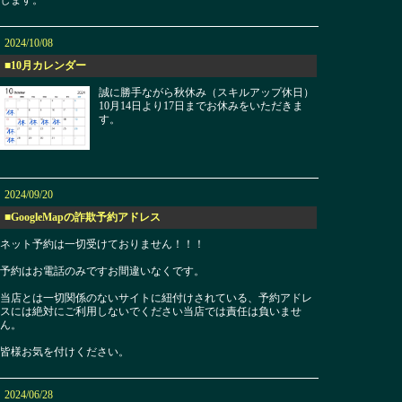
します。
2024/10/08
■10月カレンダー
誠に勝手ながら秋休み（スキルアップ休日）
10月14日より17日までお休みをいただきま
す。
2024/09/20
■GoogleMapの詐欺予約アドレス
ネット予約は一切受けておりません！！！
予約はお電話のみですお間違いなくです。
当店とは一切関係のないサイトに紐付けされている、予約アドレ
スには絶対にご利用しないでください当店では責任は負いませ
ん。
皆様お気を付けください。
2024/06/28