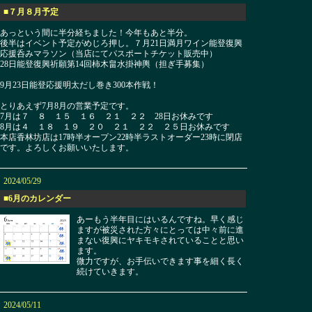
■７月８月予定
あっという間に半分経ちました！今年もあと半分。
後半はイベント予定がめじろ押し。７月21日満月ワイン能登復興
応援呑みマラソン（当店にてパスポートチケット販売中）
28日能登復興祈願第14回柿木畠水掛神輿（担ぎ手募集）
9月23日能登応援明太だし巻き300本作戦！
とりあえず7月8月の営業予定です。
7月は７ ８ １５ １６ ２１ ２２ 28日お休みです
8月は４ １８ １９ ２０ ２１ ２２ ２５日お休みです
本店香林坊店は17時半オープン22時半ラストオーダー23時に閉店
です。よろしくお願いいたします。
2024/05/29
■6月のカレンダー
あーもう半年目にはいるんですね。早く感じ
ますが被災された方々にとっては中々前に進
まない復興にヤキモキされていることと思い
ます。
微力ですが、お手伝いできます事を細く長く
続けていきます。
2024/05/11