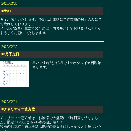
2025/03/29
■予約
再度お伝えいたします。予約はお電話にて従業員の対応のみにて
お受けしております。
メールSNS留守電にての予約は一切お受けしておりません何とぞ
よろしくお願いいたします🙇
2025/02/25
■3月予定日
早いですね!もう3月です✨ホタルイカ料理始
まります。
2025/02/04
■チャリティー恵方巻
チャリティー恵方巻は！お陰様で大盛況にて昨日売り切りまし
た。限定200のところ246本の追加巻き！
皆様のお気持ち売上全額は能登の義援金にしっかりとお届けいた